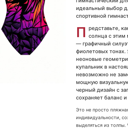
гимнастический дл
идеальный выбор д
спортивной гимнас
П
редставьте, к
солнца с этим 
— графичный силуэт
фиолетовых тонах.
неоновые геометри
купальник в настоя
невозможно не зам
мощную визуальную
черный дизайн с з
сохраняет баланс и
Это не просто пляжна
индивидуальности, соз
выделяться из толпы.