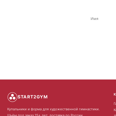
START2GYM
Г
Купальники и форма для художественной гимнастики.
К
Шьём под заказ 15+ лет, доставка по России.
Л