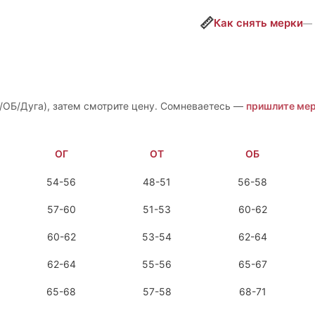
📏
Как снять мерки
— 
/ОБ/Дуга), затем смотрите цену. Сомневаетесь —
пришлите мер
ОГ
ОТ
ОБ
54-56
48-51
56-58
57-60
51-53
60-62
60-62
53-54
62-64
62-64
55-56
65-67
65-68
57-58
68-71