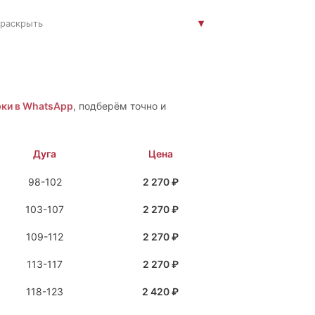
раскрыть
ки в WhatsApp
, подберём точно и
Дуга
Цена
98-102
2 270 ₽
103-107
2 270 ₽
109-112
2 270 ₽
113-117
2 270 ₽
118-123
2 420 ₽