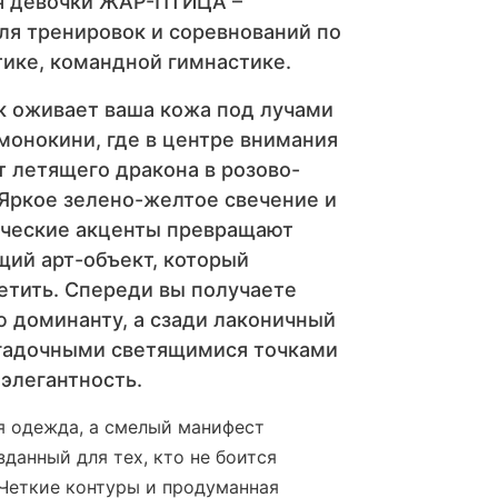
я девочки ЖАР-ПТИЦА –
ля тренировок и соревнований по
тике, командной гимнастике.
ак оживает ваша кожа под лучами
монокини, где в центре внимания
 летящего дракона в розово-
 Яркое зелено-желтое свечение и
ческие акценты превращают
щий арт-объект, который
етить. Спереди вы получаете
 доминанту, а сзади лаконичный
агадочными светящимися точками
 элегантность.
я одежда, а смелый манифест
данный для тех, кто не боится
 Четкие контуры и продуманная