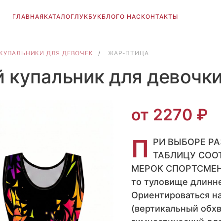
ГЛАВНАЯ
КАТАЛОГ
ЛУКБУК
БЛОГ
О НАС
КОНТАКТЫ
КУПАЛЬНИКИ ДЛЯ ДЕВОЧЕК
/
ЖАР-ПТИЦА
й купальник для девоч
от 2270 ₽
П
РИ ВЫБОРЕ Р
ТАБЛИЦУ СОО
МЕРОК СПОРТСМЕНА.
то туловище длинне
Ориентироваться на
(вертикальный обхв