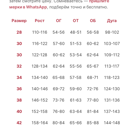
затем смотрите цену. Сомневаетесь —
пришлите
мерки в WhatsApp
, подберём точно и бесплатно.
Размер
Рост
ОГ
ОТ
ОБ
Дуга
28
110-116
54-56
48-51
56-58
98-102
1 
30
116-122
57-60
51-53
60-62
103-107
1 
30
122-128
60-62
53-54
62-64
109-112
1 
32
128-134
62-64
55-56
65-67
113-117
1 
34
134-140
65-68
57-58
68-71
118-123
1 
36
140-146
69-72
59-60
72-76
124-130
1 
38
146-152
73-76
61-63
77-80
131-136
2 
40
152-158
76-80
63-64
81-84
137-143
2 
42
158-164
80-84
65-66
85-88
144-148
2 