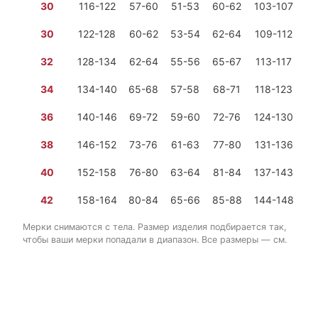
30
116-122
57-60
51-53
60-62
103-107
1 
30
122-128
60-62
53-54
62-64
109-112
1 
32
128-134
62-64
55-56
65-67
113-117
1 
34
134-140
65-68
57-58
68-71
118-123
1 
36
140-146
69-72
59-60
72-76
124-130
1 
38
146-152
73-76
61-63
77-80
131-136
2 
40
152-158
76-80
63-64
81-84
137-143
2 
42
158-164
80-84
65-66
85-88
144-148
2 
Мерки снимаются с тела. Размер изделия подбирается так,
чтобы ваши мерки попадали в диапазон. Все размеры — см.