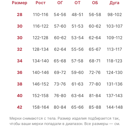
Размер
Рост
ОГ
ОТ
ОБ
Дуга
28
110-116
54-56
48-51
56-58
98-102
1 
30
116-122
57-60
51-53
60-62
103-107
1 
30
122-128
60-62
53-54
62-64
109-112
1 
32
128-134
62-64
55-56
65-67
113-117
1 
34
134-140
65-68
57-58
68-71
118-123
1 
36
140-146
69-72
59-60
72-76
124-130
1 
38
146-152
73-76
61-63
77-80
131-136
1 
40
152-158
76-80
63-64
81-84
137-143
1 
42
158-164
80-84
65-66
85-88
144-148
2 
Мерки снимаются с тела. Размер изделия подбирается так,
чтобы ваши мерки попадали в диапазон. Все размеры — см.