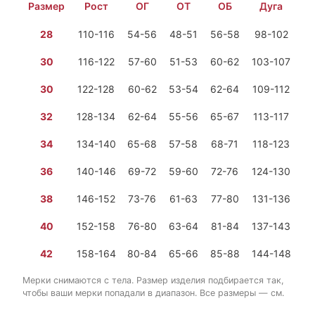
Размер
Рост
ОГ
ОТ
ОБ
Дуга
28
110-116
54-56
48-51
56-58
98-102
1 
30
116-122
57-60
51-53
60-62
103-107
1 
30
122-128
60-62
53-54
62-64
109-112
1 
32
128-134
62-64
55-56
65-67
113-117
1 
34
134-140
65-68
57-58
68-71
118-123
1 
36
140-146
69-72
59-60
72-76
124-130
1 
38
146-152
73-76
61-63
77-80
131-136
1 
40
152-158
76-80
63-64
81-84
137-143
1 
42
158-164
80-84
65-66
85-88
144-148
2 
Мерки снимаются с тела. Размер изделия подбирается так,
чтобы ваши мерки попадали в диапазон. Все размеры — см.