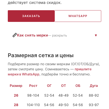
действует система скидок.
ЗАКАЗАТЬ
WHATSAPP
📏
Как снять мерки
— раскрыть
Размерная сетка и цены
Подберите размер по своим меркам (ОГ/ОТ/ОБ/Дуга),
затем смотрите цену. Сомневаетесь —
пришлите
мерки в WhatsApp
, подберём точно и бесплатно.
Размер
Рост
ОГ
ОТ
ОБ
Дуга
26
98-104
52-54
48-49
52-54
88-92
28
104-110
54-56
49-50
54-56
93-97
2 