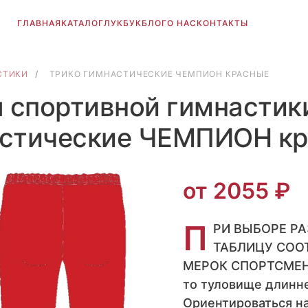
ГЛАВНАЯ
КАТАЛОГ
ЛУКБУК
БЛОГ
О НАС
КОНТАКТЫ
СТИКИ
/
ТРИКО ГИМНАСТИЧЕСКИЕ ЧЕМПИОН КРАСНЫЕ
я спортивной гимнастик
стические ЧЕМПИОН к
от 2055 ₽
П
РИ ВЫБОРЕ Р
ТАБЛИЦУ СОО
МЕРОК СПОРТСМЕНА.
то туловище длинне
Ориентироваться на