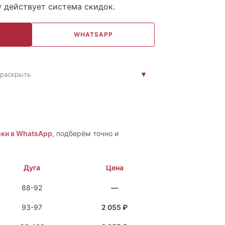
у действует система скидок.
WHATSAPP
раскрыть
ки в WhatsApp
, подберём точно и
Дуга
Цена
88-92
—
93-97
2 055 ₽