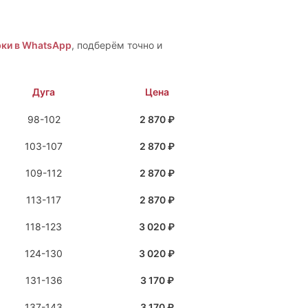
ки в WhatsApp
, подберём точно и
Дуга
Цена
98-102
2 870 ₽
103-107
2 870 ₽
109-112
2 870 ₽
113-117
2 870 ₽
118-123
3 020 ₽
124-130
3 020 ₽
131-136
3 170 ₽
137-143
3 170 ₽