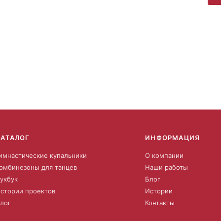
КАТАЛОГ
ИНФОРМАЦИЯ
имнастические купальники
О компании
омбинезоны для танцев
Наши работы
укбук
Блог
стории проектов
Истории
лог
Контакты