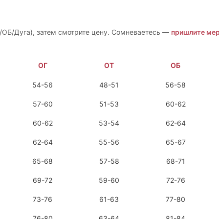
/ОБ/Дуга), затем смотрите цену. Сомневаетесь —
пришлите мер
ОГ
ОТ
ОБ
54-56
48-51
56-58
57-60
51-53
60-62
60-62
53-54
62-64
62-64
55-56
65-67
65-68
57-58
68-71
69-72
59-60
72-76
73-76
61-63
77-80
76-80
63-64
81-84