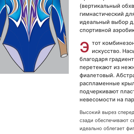
(вертикальный обхв
гимнастический дл
идеальный выбор д
спортивной аэроби
Э
тот комбинезо
искусство. На
благодаря градиен
перетекают из нежн
фиалетовый. Абстр
распламенные крыл
подчеркивают плас
невесомости на пар
Высокий вырез сперед
сзади обеспечивают с
идеально облегает фи