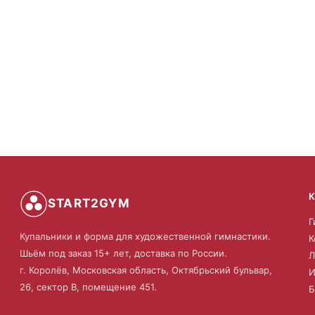
START2GYM
Г
Купальники и форма для художественной гимнастики.
К
Шьём под заказ 15+ лет, доставка по России.
Л
г. Королёв, Московская область, Октябрьский бульвар,
И
26, сектор В, помещение 451.
Б