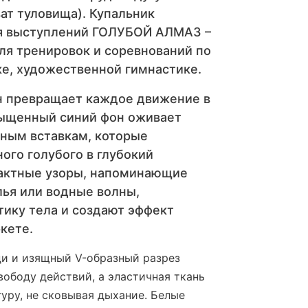
ат туловища). Купальник
я выступлений ГОЛУБОЙ АЛМАЗ –
ля тренировок и соревнований по
ке, художественной гимнастике.
н превращает каждое движение в
сыщенный синий фон оживает
тным вставкам, которые
ого голубого в глубокий
актные узоры, напоминающие
ья или водные волны,
тику тела и создают эффект
кете.
и и изящный V-образный разрез
вободу действий, а эластичная ткань
гуру, не сковывая дыхание. Белые