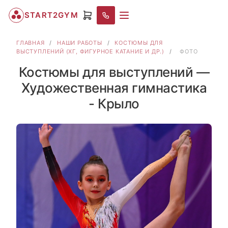
START2GYM
ГЛАВНАЯ
/
НАШИ РАБОТЫ
/
КОСТЮМЫ ДЛЯ
ВЫСТУПЛЕНИЙ (ХГ, ФИГУРНОЕ КАТАНИЕ И ДР.)
/
ФОТО
Костюмы для выступлений —
Художественная гимнастика
- Крыло