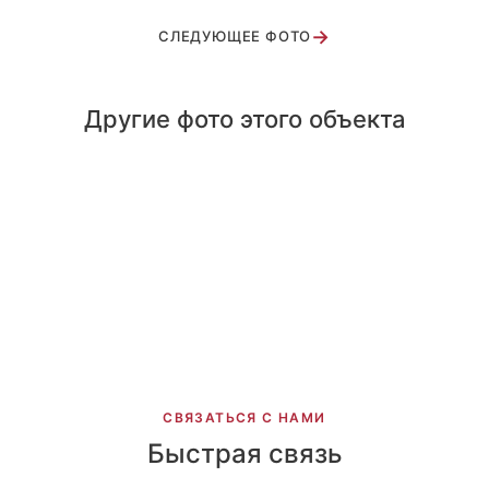
→
СЛЕДУЮЩЕЕ ФОТО
Другие фото этого объекта
Беслан
Испания
Мартышки
Эридан Краски
Коллектив Колибри
Маугли
Колибри 1
Колибри 2
Колибри 3
СВЯЗАТЬСЯ С НАМИ
Быстрая связь