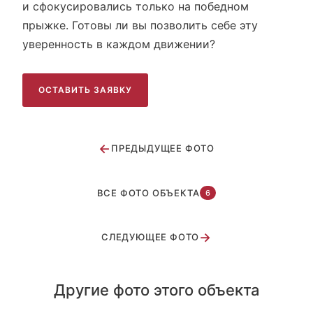
и сфокусировались только на победном
прыжке. Готовы ли вы позволить себе эту
уверенность в каждом движении?
ОСТАВИТЬ ЗАЯВКУ
←
ПРЕДЫДУЩЕЕ ФОТО
ВСЕ ФОТО ОБЪЕКТА
6
→
СЛЕДУЮЩЕЕ ФОТО
Другие фото этого объекта
Дизайн Россия г. Москва
Мэри поппинс 1
Народный костюм