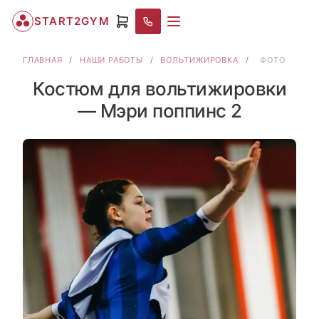
START2GYM
ГЛАВНАЯ
/
НАШИ РАБОТЫ
/
ВОЛЬТИЖИРОВКА
/
ФОТО
Костюм для вольтижировки
— Мэри поппинс 2