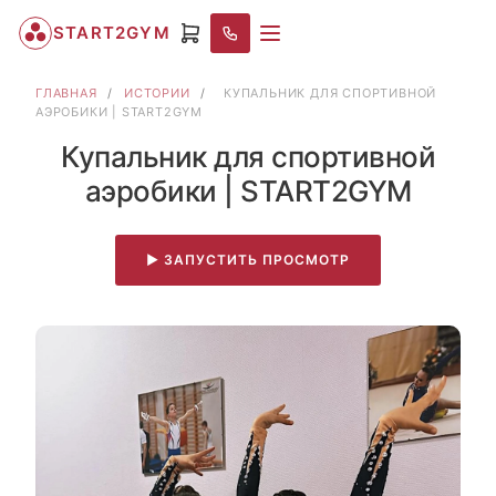
START2GYM
ГЛАВНАЯ
/
ИСТОРИИ
/
КУПАЛЬНИК ДЛЯ СПОРТИВНОЙ
АЭРОБИКИ | START2GYM
Купальник для спортивной
аэробики | START2GYM
▶ ЗАПУСТИТЬ ПРОСМОТР