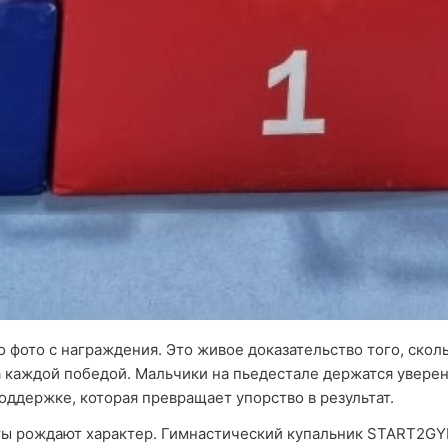
о фото с награждения. Это живое доказательство того, ско
за каждой победой. Мальчики на пьедестале держатся уверен
поддержке, которая превращает упорство в результат.
ы рождают характер. Гимнастический купальник START2GYM