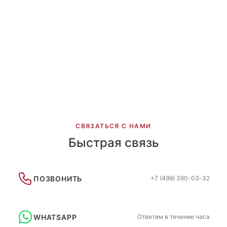
Художественная гимнастика СШ Катюша
ШСГ Андрея Перевозникова
Батуты г. Тюмень
Пермонализация на спине Батуты г.Тюмень
Команда Триумф, г. Москва
Персонализация на спине Триумф
СВЯЗАТЬСЯ С НАМИ
Быстрая связь
ПОЗВОНИТЬ
+7 (499) 390-03-32
WHATSAPP
Ответим в течение часа