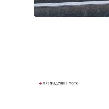
←
ПРЕДЫДУЩЕЕ ФОТО
Батутный центр на первенстве Росси
Олимпийки для Фигурного катания
г.Омск
Акватика