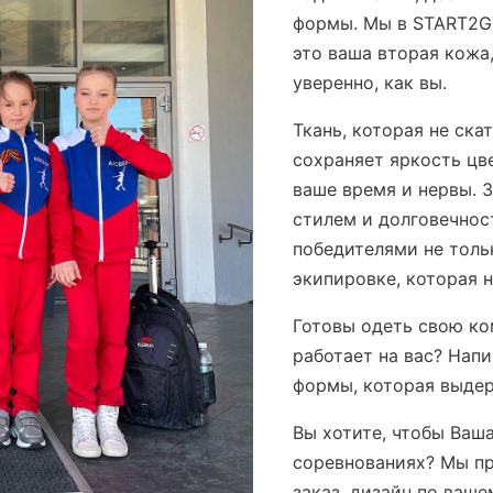
формы. Мы в START2G
это ваша вторая кожа
уверенно, как вы.
Ткань, которая не ска
сохраняет яркость цв
ваше время и нервы. 
стилем и долговечнос
победителями не толь
экипировке, которая 
Готовы одеть свою ко
работает на вас? Нап
формы, которая выдер
Вы хотите, чтобы Ваш
соревнованиях? Мы п
заказ, дизайн по ваш