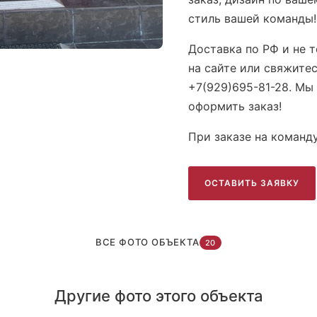
стиль вашей команды!
Доставка по РФ и не 
на сайте или свяжите
+7(929)695-81-28. Мы
оформить заказ!
При заказе на команд
ОСТАВИТЬ ЗАЯВКУ
ВСЕ ФОТО ОБЪЕКТА
20
и
Батутный центр Air Arena Московская
Другие фото этого объекта
Команда Short Track г. Сочи
Sh
область
ОГ
Акватика - вышивка на спине
Бл