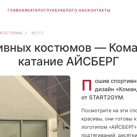
ГЛАВНАЯ
КАТАЛОГ
ЛУКБУК
БЛОГ
О НАС
КОНТАКТЫ
 КОСТЮМЫ
/
ФОТО
ивных костюмов — Кома
катание АЙСБЕРГ
П
ошив спортивн
дизайн «Коман
от START2GYM.
Посмотрите на эти сп
красивы, они готовы 
логотипом «АЙСБЕРГ»
подтягиваний, десятк