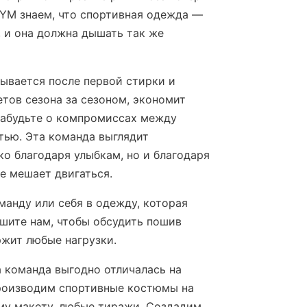
YM знаем, что спортивная одежда —
, и она должна дышать так же
тывается после первой стирки и
етов сезона за сезоном, экономит
Забудьте о компромиссах между
тью. Эта команда выглядит
ко благодаря улыбкам, но и благодаря
не мешает двигаться.
манду или себя в одежду, которая
ишите нам, чтобы обсудить пошив
жит любые нагрузки.
а команда выгодно отличалась на
роизводим спортивные костюмы на
ему макету, любые тиражи. Создадим