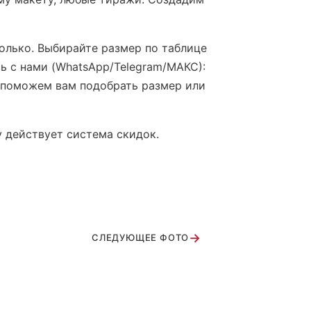
только. Выбирайте размер по таблице
сь с нами (WhatsApp/Telegram/МАКС):
 поможем вам подобрать размер или
у действует система скидок.
→
СЛЕДУЮЩЕЕ ФОТО
ort track на катке г.Сочи
О батутный центр г. Москва
аговещенск