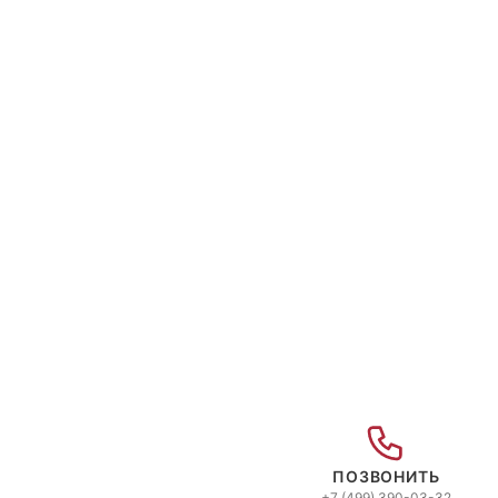
Школа воздушной гимнастики НЕБО
Команда чирлидинг г.Усть-Катав
Батуты г. Тюмень
Персонализация на спине Триумф
ПОЗВОНИТЬ
+7 (499) 390-03-32