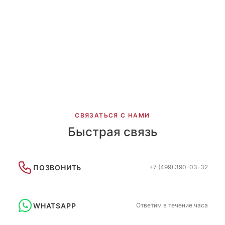
ЕГЦ девочки
Адреналин г. Екатеринбург
ЕГЦ дизайн с сотами
Olympic flame
Купальники со стразами г.Зеленоград
СВЯЗАТЬСЯ С НАМИ
Быстрая связь
ПОЗВОНИТЬ
+7 (499) 390-03-32
WHATSAPP
Ответим в течение часа