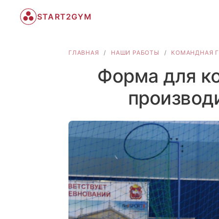
START2GYM
ГЛАВНАЯ
/
НАШИ РАБОТЫ
/
КОМАНДНАЯ 
Форма для ко
производ