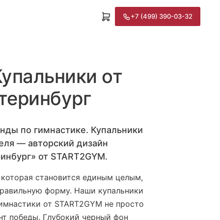
+7 (499) 390-03-32
Купальники от
теринбург
нды по гимнастике. Купальники
еля — авторский дизайн
ринбург» от START2GYM.
 которая становится единым целым,
правильную форму. Наши купальники
гимнастики от START2GYM не просто
нт победы. Глубокий черный фон