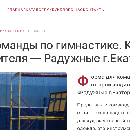
ГЛАВНАЯ
КАТАЛОГ
ЛУКБУК
БЛОГ
О НАС
КОНТАКТЫ
ГИМНАСТИКА
/
ФОТО
манды по гимнастике. 
ителя — Радужные г.Ека
Ф
орма для кома
от производит
«Радужные г.Екате
Представьте команду,
стоит только надеть 
для художественной 
одежда, это инструме