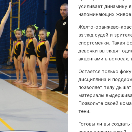
усиливает динамику я
напоминающих живое 
Желто-оранжево-крас
взгляд судей и зрите
спортсменки. Такая фо
девочки выглядят оди
акцентами в волосах,
Остается только фоку
дисциплина и поддерж
позволяет телу дышат
материалы выдержива
Позвольте своей коман
тени.
Готовы ли вы создать
своих воспитанниц?