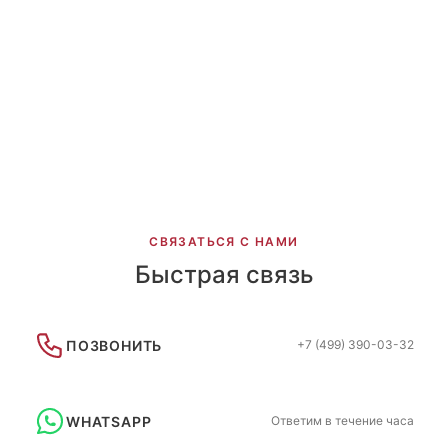
Rainbow со стразами
Голограмма г.Махачкала
Девочки Восход г. Москва
Ополченец г. Москва
Сортивная гимнастика НИКА
Новый дизайн Атрия 2022-2
СВЯЗАТЬСЯ С НАМИ
Быстрая связь
ПОЗВОНИТЬ
+7 (499) 390-03-32
WHATSAPP
Ответим в течение часа