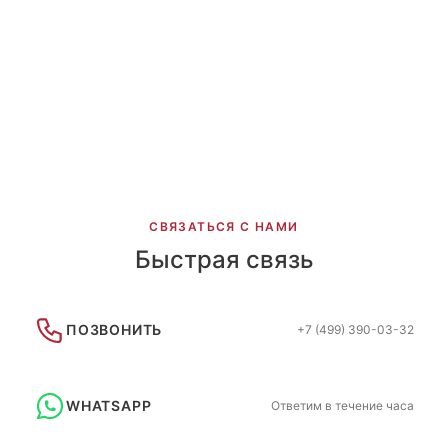
Голограмма г.Махачкала
Девочки Восход г. Москва
Ополченец г. Москва
Сортивная гимнастика НИКА
Новый дизайн Атрия 2022-2
СВЯЗАТЬСЯ С НАМИ
Быстрая связь
ПОЗВОНИТЬ
+7 (499) 390-03-32
WHATSAPP
Ответим в течение часа