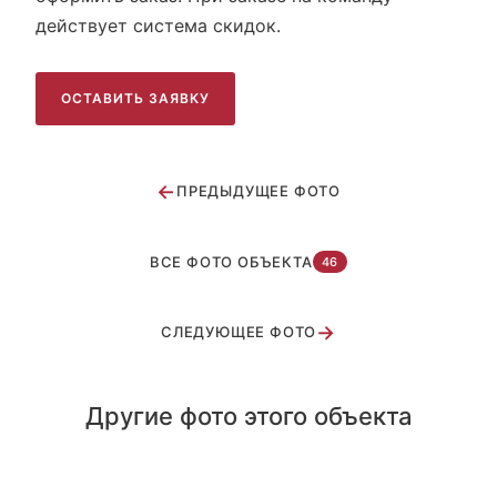
действует система скидок.
ОСТАВИТЬ ЗАЯВКУ
←
ПРЕДЫДУЩЕЕ ФОТО
ВСЕ ФОТО ОБЪЕКТА
46
→
СЛЕДУЮЩЕЕ ФОТО
Другие фото этого объекта
ЦСКА г. Москва
Восход г. Москва
Атрия 2022-1 г.Москва
ЕГЦ мальчики на соревнованиях г. Москва
Мальчики на соревнованиях г. Челябинск
Sportikgym
Sportikgym девочки г. Зеленоград