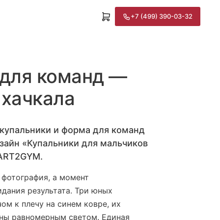
+7 (499) 390-03-32
 для команд —
ахачкала
купальники и форма для команд
зайн «Купальники для мальчиков
TART2GYM.
 фотография, а момент
дания результата. Три юных
ом к плечу на синем ковре, их
ены равномерным светом. Единая