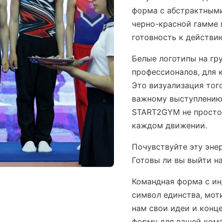
форма с абстрактным
черно-красной гамме 
готовность к действи
Белые логотипы на гр
профессионалов, для 
Это визуализация тог
важному выступлению
START2GYM не просто 
каждом движении.
Почувствуйте эту эне
Готовы ли вы выйти н
Командная форма с ин
символ единства, мот
нам свои идеи и конц
форму для вашей кома