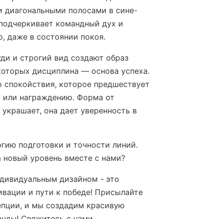
и диагональными полосами в сине-
подчеркивает командный дух и
ю, даже в состоянии покоя.
уди и строгий вид создают образ
которых дисциплина — основа успеха.
о спокойствия, которое предшествует
 или награждению. Форма от
украшает, она дает уверенность в
ргию подготовки и точности линий.
а новый уровень вместе с нами?
дивидуальным дизайном - это
ивации и пути к победе! Присылайте
епции, и мы создадим красивую
нды! Cвяжитесь с нами