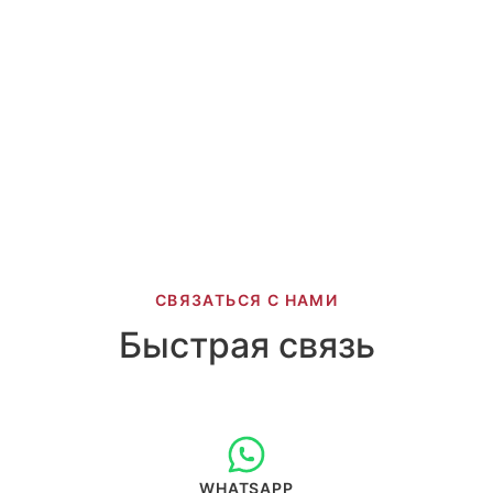
Спортивная гимнастика Малаховка
ра
Купальники из коллекции г. Улан Уде
Ма
Европейский гимнастический центр
Сп
Голограмма г.Махачкала
Де
Сортивная гимнастика НИКА
Но
СВЯЗАТЬСЯ С НАМИ
Быстрая связь
WHATSAPP