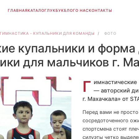
ГЛАВНАЯ
КАТАЛОГ
ЛУКБУК
БЛОГ
О НАС
КОНТАКТЫ
ГИМНАСТИКА - КУПАЛЬНИКИ ДЛЯ КОМАНДЫ
/
ФОТО
ие купальники и форма
ики для мальчиков г. М
Г
имнастические 
— авторский ди
г. Махачкала» от S
Перед вами не просто
сосредоточенного ожи
спортсмена стоят плеч
силуэты четко выдел