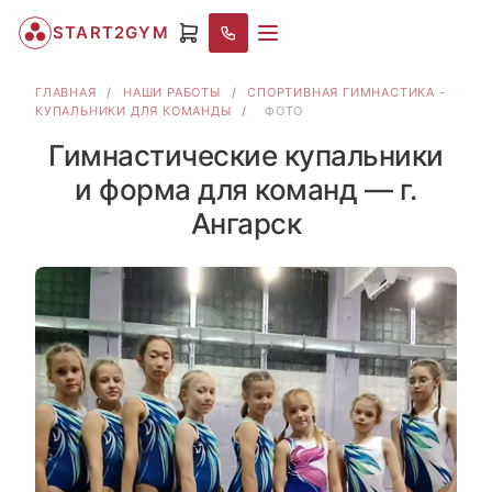
START2GYM
ГЛАВНАЯ
/
НАШИ РАБОТЫ
/
СПОРТИВНАЯ ГИМНАСТИКА -
КУПАЛЬНИКИ ДЛЯ КОМАНДЫ
/
ФОТО
Гимнастические купальники
и форма для команд — г.
Ангарск