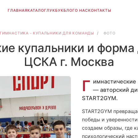
ГЛАВНАЯ
КАТАЛОГ
ЛУКБУК
БЛОГ
О НАС
КОНТАКТЫ
ГИМНАСТИКА - КУПАЛЬНИКИ ДЛЯ КОМАНДЫ
/
ФОТО
ие купальники и форма
ЦСКА г. Москва
Г
имнастические 
— авторский ди
START2GYM.
START2GYM превращае
победы и уверенности
создаем образы, где 
психологический наст