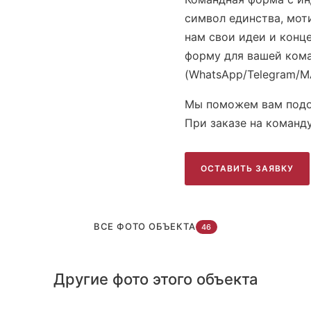
символ единства, мот
нам свои идеи и конц
форму для вашей кома
(WhatsApp/Telegram/М
Мы поможем вам подо
При заказе на команд
ОСТАВИТЬ ЗАЯВКУ
ВСЕ ФОТО ОБЪЕКТА
46
ЕГ
Другие фото этого объекта
Атрия 2022-1 г.Москва
Мо
Академия чемпионов 2024 - новый
ак
Sportikgym
Sp
дизайн
дл
Атрия 2023-2 на тренировке
Ат