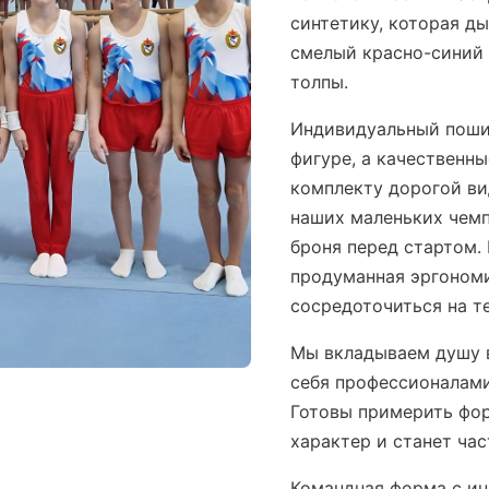
синтетику, которая д
смелый красно-синий 
толпы.
Индивидуальный поши
фигуре, а качественн
комплекту дорогой ви
наших маленьких чем
броня перед стартом.
продуманная эргономи
сосредоточиться на те
Мы вкладываем душу 
себя профессионалами
Готовы примерить фор
характер и станет ча
Командная форма с ин