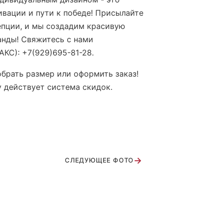
ивации и пути к победе! Присылайте
епции, и мы создадим красивую
нды! Cвяжитесь с нами
АКС): +7(929)695-81-28.
брать размер или оформить заказ!
у действует система скидок.
→
СЛЕДУЮЩЕЕ ФОТО
Ц мальчики на соревнованиях г.
сква
адемия чемпионов 2024 купальник
ortikgym девочки г. Зеленоград
я девочки
рия 2023-3